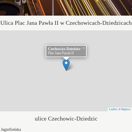
Ulica Plac Jana Pawła II w Czechowicach-Dziedzicach
×
Czechowice-Dziedzice
Plac Jana Pawła II
Leaflet
Mapbox
| ©
ulice Czechowic-Dziedzic
Jagiellońska