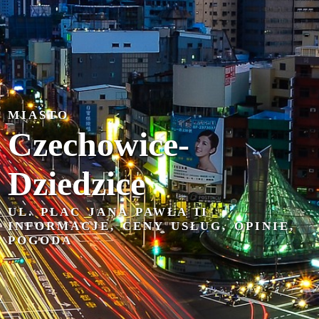
MIASTO
Czechowice-
Dziedzice
UL. PLAC JANA PAWŁA II
INFORMACJE, CENY USŁUG, OPINIE,
POGODA