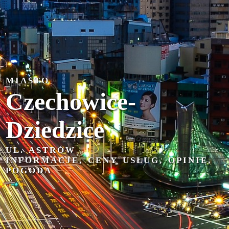
MIASTO
Czechowice-
Dziedzice
UL. ASTRÓW
INFORMACJE, CENY USŁUG, OPINIE,
POGODA