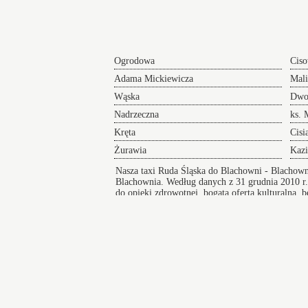
Ogrodowa
Cis
Adama Mickiewicza
Mal
Wąska
Dwo
Nadrzeczna
ks. 
Kręta
Cisi
Żurawia
Kazi
Nasza
taxi Ruda Śląska do Blachowni
- Blachowni
Blachownia. Według danych z 31 grudnia 2010 r
do opieki zdrowotnej, bogata oferta kulturalna, b
komunikacyjną
Wikipedia
Index ulic
Taksówki R
Taksówki w Blachowni
zapewniają bezpieczny i wygodny przejazd pod
na koncert lub innego rodzaju wydarzenie a po
zakończeniu imprezy zapewniamy komfortowy
powrót do domu.
Imielin
Szcz