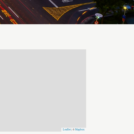
Leaflet
Mapbox
| ©