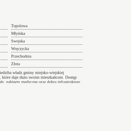
Topolowa
Młyńska
Swojska
Wręczycka
Przechodnia
Złota
iedziba władz gminy miejsko-wiejskiej
a, które daje dużo swoim mieszkańcom. Dostęp
koły, gabinety medyczne oraz dobrą infrastrukturę
er na Lotnisko serwis 24/7
sko24h.pl, Polska tel.: +48 880 307 773,
Mapa
cyjny
przejazd na lotnisko - Blachownia
i okolice zaklep
 na lotniska wcześniej. Solidny przejazd na lotnisko -
 24h.
Bieruń