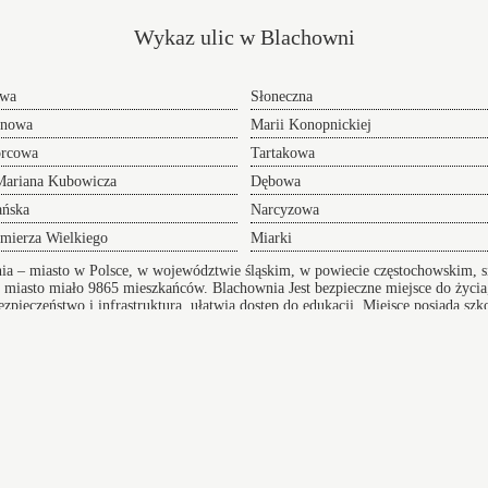
Wykaz ulic w Blachowni
owa
Słoneczna
inowa
Marii Konopnickiej
rcowa
Tartakowa
Mariana Kubowicza
Dębowa
ańska
Narcyzowa
mierza Wielkiego
Miarki
a – miasto w Polsce, w województwie śląskim, w powiecie częstochowskim, s
. miasto miało 9865 mieszkańców.
Blachownia
Jest bezpieczne miejsce do życi
ezpieczeństwo i infrastruktura, ułatwia dostęp do edukacji. Miejsce posiada sz
uda Śląska Blachownia
Transf
Przeprowadzki w Blachowni
NaLotni
 adres
oferujemy Wam sprawną pomoc w realizacji i
Perfek
przygotowaniu się do tego przedsięwzięcia doradzając
przewóz
lub całkowicie wyręczając - dołącz do grona
Serwis
zadowolonych klientów.
yrk
Cieszyn