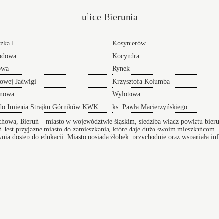
ulice Bierunia
zka I
Kosynierów
odowa
Kocyndra
owa
Rynek
owej Jadwigi
Krzysztofa Kolumba
ynowa
Wylotowa
do Imienia Strajku Górników KWK
ks. Pawła Macierzyńskiego
st" - 1981
chowa, Bieruń – miasto w województwie śląskim, siedziba władz powiatu bier
ń
Jest przyjazne miasto do zamieszkania, które daje dużo swoim mieszkańcom. 
ewnia dostęp do edukacji. Miasto posiada żłobek, przychodnie oraz wspaniałą i
Przeprowadzki w Bieruniu
 adres
oferujemy Wam sprawną pomoc w realizacji i
przygotowaniu się do tego przedsięwzięcia doradzając
lub całkowicie wyręczając - dołącz do grona
zadowolonych klientów.
ca
Wilamowice