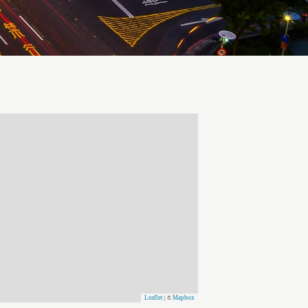
Leaflet
Mapbox
| ©