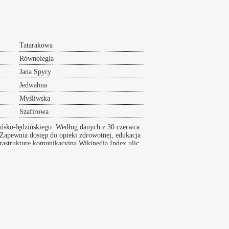
Tatarakowa
Równoległa
Jana Spyry
Jedwabna
Myśliwska
Szafirowa
uńsko-lędzińskiego. Według danych z 30 czerwca
Zapewnia dostęp do opieki zdrowotnej, edukacja
nfrastrukturę komunikacyjną
Wikipedia
Index ulic
Koniecpol