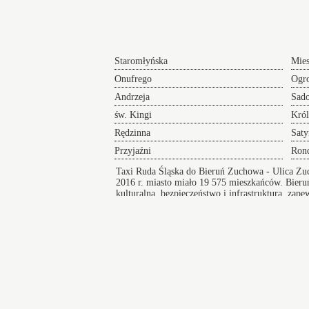
Staromłyńska
Mies
Onufrego
Ogr
Andrzeja
Sad
św. Kingi
Król
Rędzinna
Sat
Przyjaźni
Ron
"Pia
Taxi Ruda Śląska do Bieruń Zuchowa
- Ulica Zu
2016 r. miasto miało 19 575 mieszkańców.
Bieru
kulturalna, bezpieczeństwo i infrastruktura, zap
Płatność Kartą Taxi Ruda Śląska
Taksówki w Bieruniu
zapewniają bezpieczny i wygodny przejazd pod
na koncert lub innego rodzaju wydarzenie a po
zakończeniu imprezy zapewniamy komfortowy
powrót do domu.
Blachownia
Pili