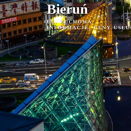
Bieruń
UL. ZUCHOWA
INFORMACJE, CENY USŁU