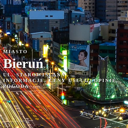
MIASTO
Bieruń
UL. STAROWIŚLANA
INFORMACJE, CENY USŁUG, OPINIE,
POGODA