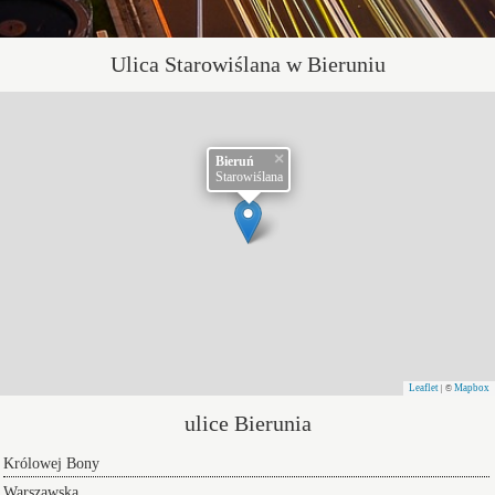
Ulica Starowiślana w Bieruniu
×
Bieruń
Starowiślana
Leaflet
Mapbox
| ©
ulice Bierunia
Królowej Bony
Warszawska