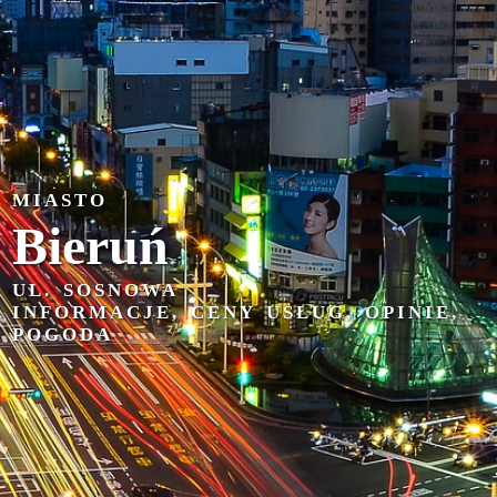
MIASTO
Bieruń
UL. SOSNOWA
INFORMACJE, CENY USŁUG, OPINIE,
POGODA