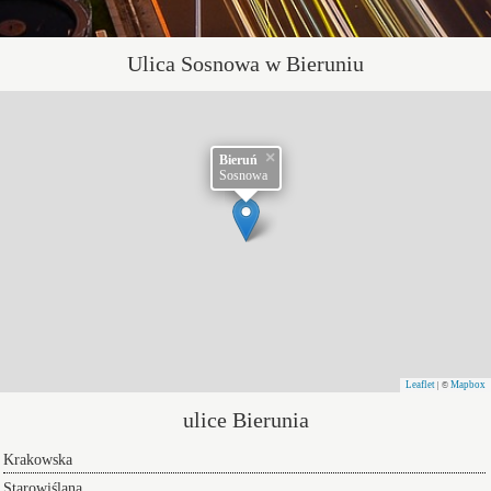
Ulica Sosnowa w Bieruniu
×
Bieruń
Sosnowa
Leaflet
Mapbox
| ©
ulice Bierunia
Krakowska
Starowiślana