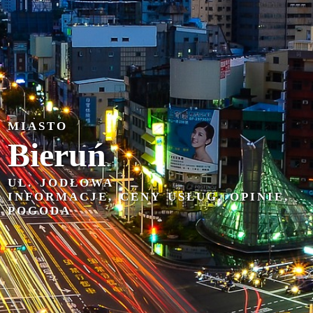
MIASTO
Bieruń
UL. JODŁOWA
INFORMACJE, CENY USŁUG, OPINIE,
POGODA