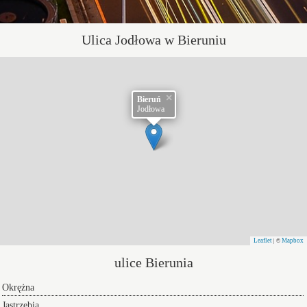
Ulica Jodłowa w Bieruniu
×
Bieruń
Jodłowa
Leaflet
Mapbox
| ©
ulice Bierunia
Okrężna
Jastrzębia