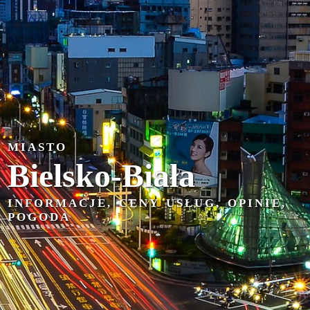
MIASTO
Bielsko-Biała
INFORMACJE, CENY USŁUG, OPINIE,
POGODA