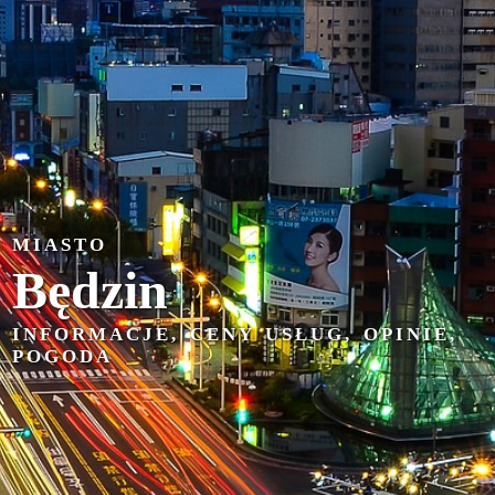
MIASTO
Będzin
INFORMACJE, CENY USŁUG, OPINIE,
POGODA