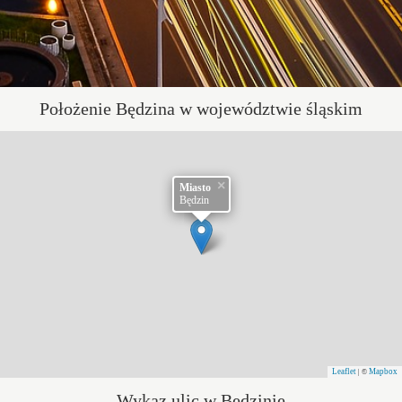
Położenie Będzina w województwie śląskim
×
Miasto
Będzin
Leaflet
Mapbox
| ©
Wykaz ulic w Będzinie